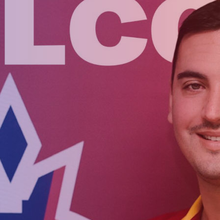
Приём в
Матчи
Структура
академи
Турнирная
академии
детей
Таблица
Пюник 2009
2017 -
2021
ий
Пюник 2010
годов
Пюник 2011-1
рождени
ация
Пюник 2011-2
Пюник 2012-1