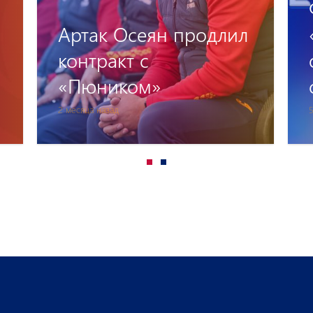
ФК «Пюник» и
«Джермук Групп»
объявляют о
сотрудничестве.
5 месяца назад
5