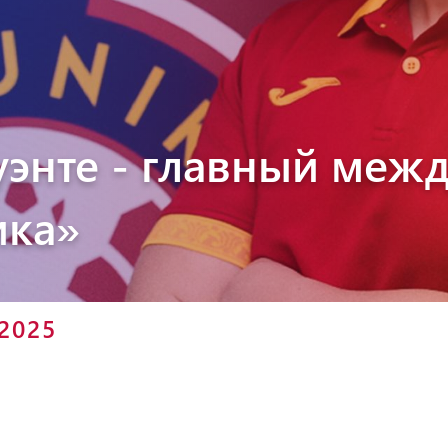
Пюник 2012-2
уэнте - главный меж
ика»
 2025