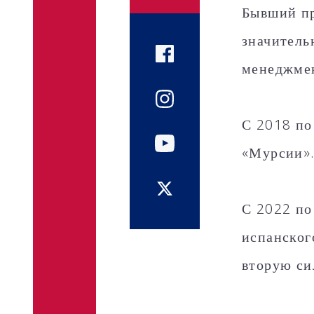
Бывший пр
значитель
менеджме
С 2018 по
«Мурсии»
С 2022 по
испанског
вторую си