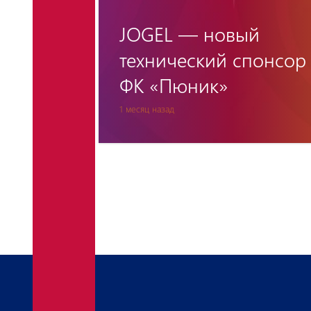
й
Артак Осеян продлил
понсор
контракт с
«Пюником»
2 месяца назад