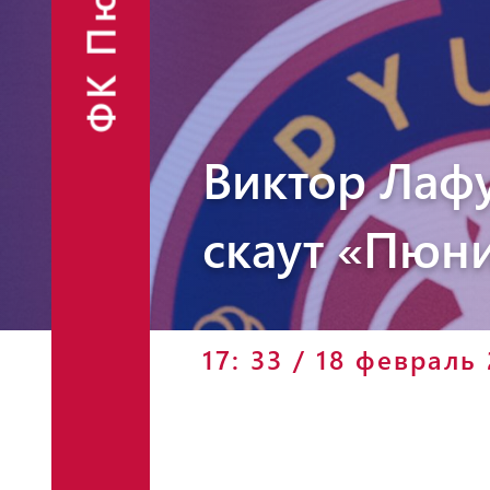
ФК Пюник
Финансовые
Контакты
отчёты
Объявления
Виктор Лаф
скаут «Пюн
Фан-шоп
17: 33 / 18 февраль