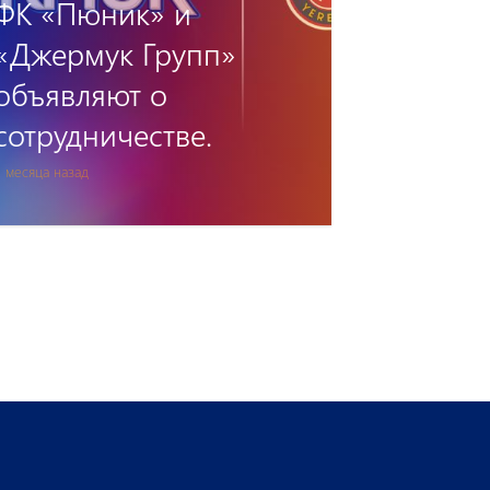
Fast Bank — новый
титульный спонсор
«Пюника»
 месяца назад