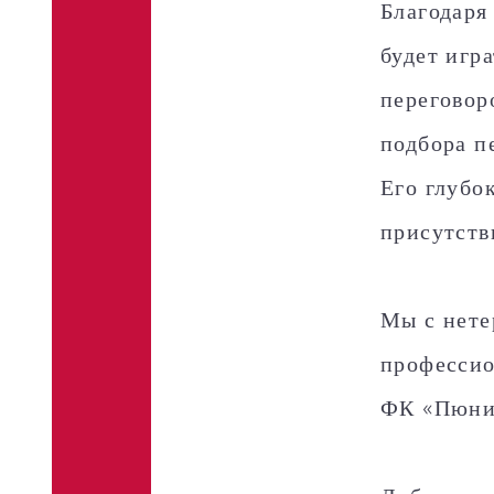
Благодаря
будет игр
переговор
подбора п
Его глубо
присутств
Мы с нете
профессио
ФК «Пюни