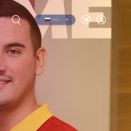
РУС
Фото
ю
Видео
я