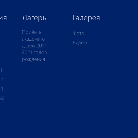
ия
Лагерь
Галерея
Приём в
Фото
академию
Видео
детей 2017 -
2021 годов
рождения
1
-2
-1
-2