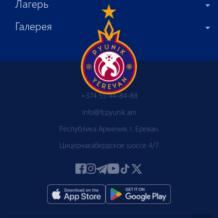
Лагерь
Галерея
+374 55 44-84-88
info@fcpyunik.am
Республика Армения, г. Ереван,
Цицернакабердское шоссе 4/7