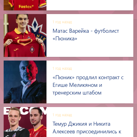
1 год назад
Матас Варейка - футболист
«Пюника»
1 год назад
«Пюник» продлил контракт с
Егише Меликяном и
тренерским штабом
1 год назад
Темур Джикия и Никита
Алексеев присоединились к