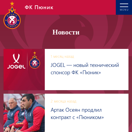
ФК Пюник
MENU
Новости
1 месяц назад
JOGEL — новый технический
спонсор ФК «Пюник»
2 месяца назад
Артак Осеян продлил
контракт с «Пюником»