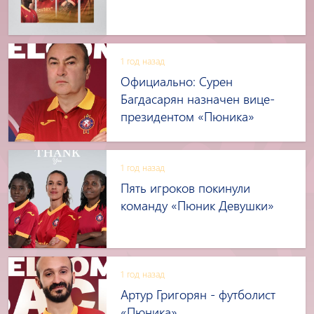
1 год назад
Официально։ Сурен
Багдасарян назначен вице-
президентом «Пюника»
1 год назад
Пять игроков покинули
команду «Пюник Девушки»
1 год назад
Артур Григорян - футболист
«Пюника»