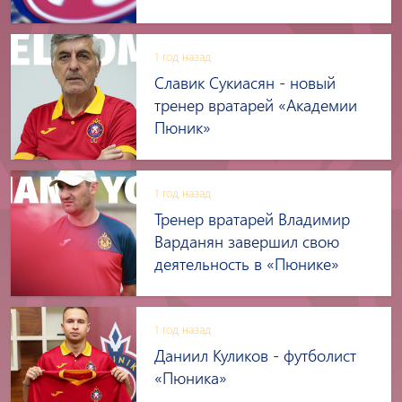
1 год назад
Славик Сукиасян - новый
тренер вратарей «Академии
Пюник»
1 год назад
Тренер вратарей Владимир
Варданян завершил свою
деятельность в «Пюнике»
1 год назад
Даниил Куликов - футболист
«Пюника»