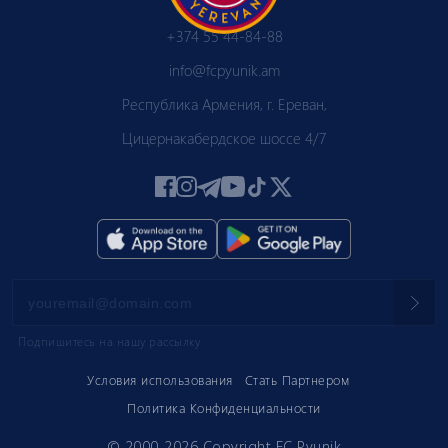
+374 55 44-84-88
info@fcpyunik.am
Республика Армения, г. Ереван,
Цицернакабердское шоссе 4/7
Подпишитесь на нашу рассылку
Условия использования
Стать Партнером
Политика Конфиденциальности
© 2000-2026 Copyright FC Pyunik