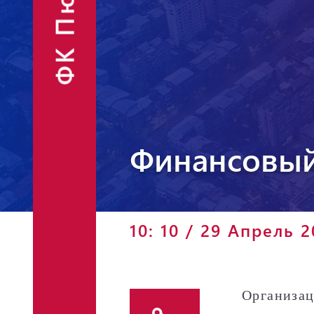
ФК Пюник
Финансовые
Контакты
отчёты
Объявления
Финансовый
Фан-шоп
10: 10 / 29 Апрель 
Организац