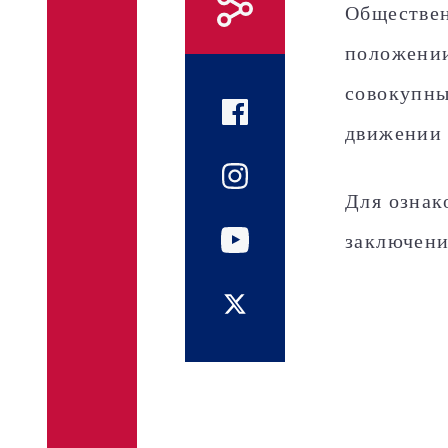
Обществен
положении
совокупны
движении 
Для ознак
заключен