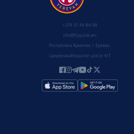
+374 55 44-84-88
info@fcpyunik.am
Республика Армения, г. Ереван,
Цицернакабердское шоссе 4/7
 ПЮ