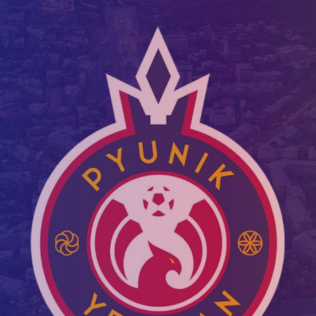
Приём в
Матчи
Структура
академи
Турнирная
академии
детей
Таблица
Пюник 2009
2017 -
2021
ий
Пюник 2010
годов
Пюник 2011-1
рождени
ация
Пюник 2011-2
Пюник 2012-1