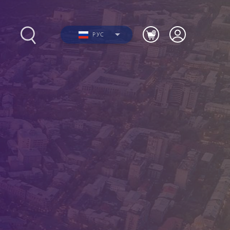
РУС
Фото
ю
Видео
я