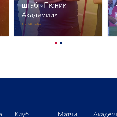
непреодолимым для
«Пюника»
6 дней назад
8
а
Клуб
Матчи
Академ