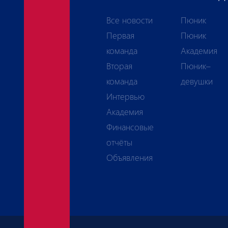
Все новости
Пюник
Первая
Пюник
команда
Академия
Вторая
Пюник–
команда
девушки
Интервью
Академия
Финансовые
отчёты
Объявления