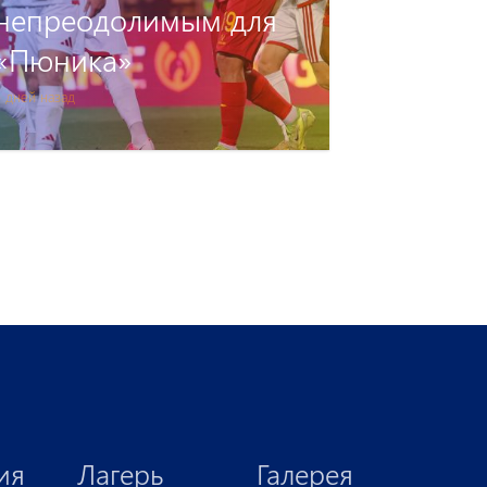
Осеяна и Оганеса
Арутюняна
 дней назад
ия
Лагерь
Галерея