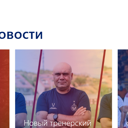
овости
«Венгерский барьер»
снова остался