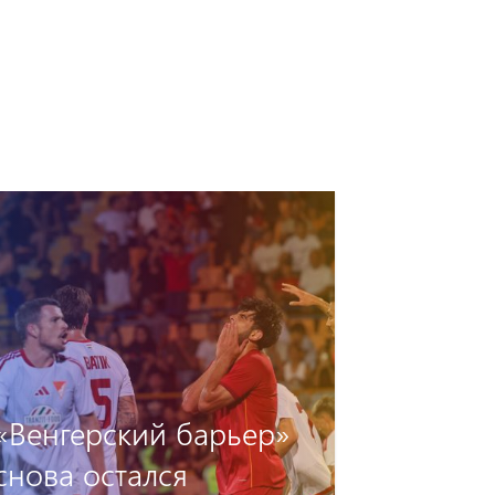
Предматчевая пресс-
конференция Артака