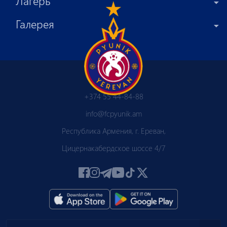
Лагерь
Галерея
+374 55 44-84-88
info@fcpyunik.am
Республика Армения, г. Ереван,
Цицернакабердское шоссе 4/7