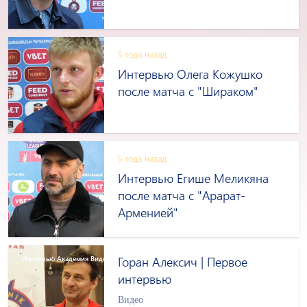
5 года назад
Интервью Олега Кожушко
после матча с "Шираком"
5 года назад
Интервью Егише Меликяна
после матча с "Арарат-
Арменией"
Интервью Aкадемия Видео
Горан Алексич | Первое
интервью
Видео