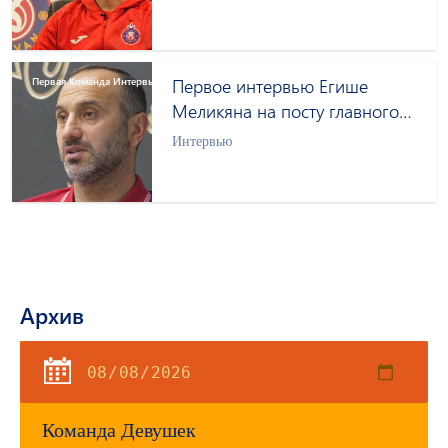
Первая Команда Интервью
Первое интервью Егише
Меликяна на посту главного
тренера "Пюника"
Интервью
Архив
Команда Девушек