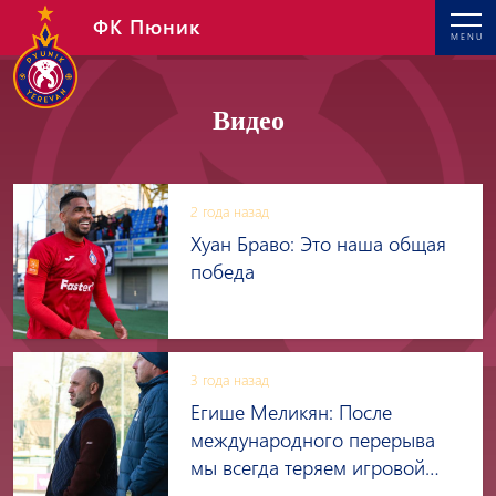
ФК Пюник
MENU
Видео
2 года назад
Хуан Браво: Это наша общая
победа
3 года назад
Егише Меликян: После
международного перерыва
мы всегда теряем игровой
ритм