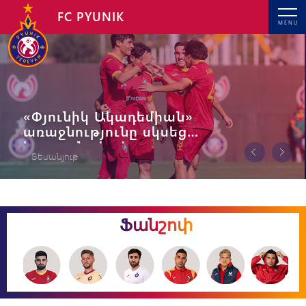
FC PYUNIK
MENU
Սկսվել է 2026/27 մրցաշրջանի
հավատարմագրումը
ԶԼՄ ներկայացուցիչներին
Ֆանշոփ