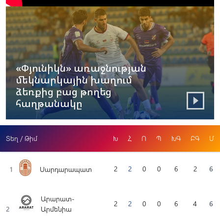
«Փյունիկն» առաջնության
մեկնարկային խաղում
ձեռքից բաց թողեց
հաղթանակը
Տեղ / Թիմ
Խ
Հ
Ո
Պ
ԽԳ
ԲԳ
Մ
2
2
0
0
6
2
6
1
Սարդարապատ
Արարատ-
2
2
0
0
6
4
6
2
Արմենիա