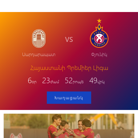
VS
Սարդարապատ
Փյունիկ
Հայաստանի Պրեմիեր Լիգա
6
23
52
48
օր
ժամ
րոպե
վրկ
Խաղացանկ