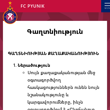
FC PYUNIK
MEN
Գաղտնիություն
ԳԱՂՏՆԻՈՒԹՅԱՆ
ՔԱՂԱՔԱԿԱՆՈՒԹՅՈՒՆ
Ներածություն
Սույն քաղաքականության մեջ
օգտագործվող
հասկացություններն ունեն նույն
նշանակությունը և
կարգավորումները, ինչն
օգտագործվում է «Ընդհանուր