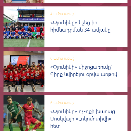
4 ամիս առաջ
«Փյունիկը» նշեց իր
հիմնադրման 34-ամյակը
6 ամիս առաջ
«Փյունիկի» միջոցառումը՝
Գիրք նվիրելու օրվա առթիվ
6 ամիս առաջ
«Փյունիկը» ոչ-ոքի խաղաց
Մոսկվայի «Լոկոմոտիվի»
հետ