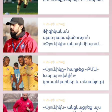
4 տարի առաջ
Ֆիզիկական
պատրաստվածություն
«Փյունիկի» ակադեմիայում․
Պատմում է ծրագրային գծով
համակարգող Հայկ
Ոսկանյանը
4 տարի առաջ
«Փյունիկը» հաղթեց «ԲՄԱ-
Խաբարովսկին»
(լուսանկարներ և տեսանյութ)
4 տարի առաջ
«Փյունիկն» անցկացրեց այս