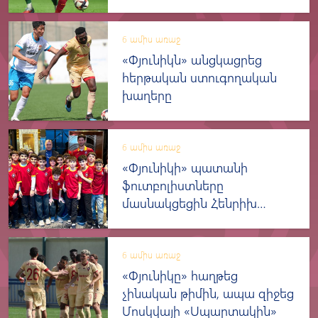
6 ամիս առաջ
«Փյունիկն» անցկացրեց
հերթական ստուգողական
խաղերը
6 ամիս առաջ
«Փյունիկի» պատանի
ֆուտբոլիստները
մասնակցեցին Հենրիխ
Մխիթարյանի գրքի
շնորհանդեսին
6 ամիս առաջ
«Փյունիկը» հաղթեց
չինական թիմին, ապա զիջեց
Մոսկվայի «Սպարտակին»