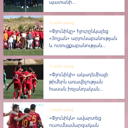
պատանի
դարպասապահների հետ
10 ամիս առաջ
«Փյունիկը» հյուրընկալեց
«Յոլյան» արյունաբանության
և ուռուցքաբանության
կենտրոնում բուժված և
բուժում ստացող
երեխաներին
11 ամիս առաջ
«Փյունիկի» ակադեմիայի
թիմերն առավելության
հասան իռլանդական
«Քաբինթիլիի»
պատանիների նկատմամբ
1 տարի առաջ
«Փյունիկն» ավարտեց
ուսումնամարզական