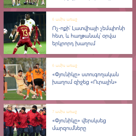
6 ամիս առաջ
Ոչ-ոքի՝ Լատվիայի չեմպիոնի
հետ, և հաղթանակ՝ օրվա
երկրորդ խաղում
6 ամիս առաջ
«Փյունիկը» ստուգողական
խաղում զիջեց «Ուրալին»
7 ամիս առաջ
«Փյունիկը» վերսկսեց
մարզումները