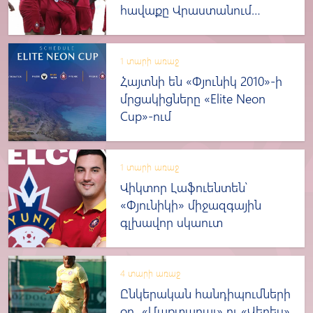
հավաքը Վրաստանում
(լուսանկարներ)
1 տարի առաջ
Հայտնի են «Փյունիկ 2010»-ի
մրցակիցները «Elite Neon
Cup»-ում
1 տարի առաջ
Վիկտոր Լաֆուենտեն՝
«Փյունիկի» միջազգային
գլխավոր սկաուտ
4 տարի առաջ
Ընկերական հանդիպումների
օր․ «Մաքտարալ» ու «Վերես»