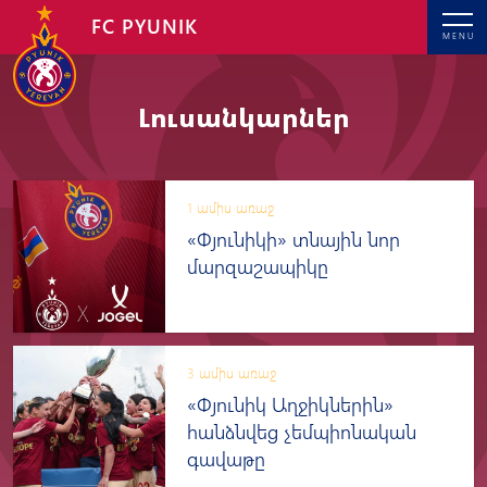
FC PYUNIK
MENU
Լուսանկարներ
1 ամիս առաջ
«Փյունիկի» տնային նոր
մարզաշապիկը
3 ամիս առաջ
«Փյունիկ Աղջիկներին»
հանձնվեց չեմպիոնական
գավաթը