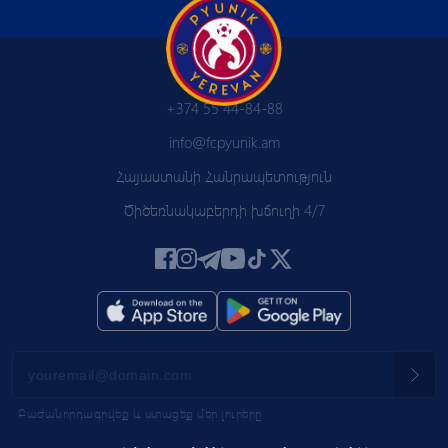
+374 55 44-84-88
info@fcpyunik.am
Հայաստանի Հանրապետություն
Ծիծեռնակաբերդի խճուղի 4/7
Բաժանորդագրվեք և ստացեք մեր լուրերը