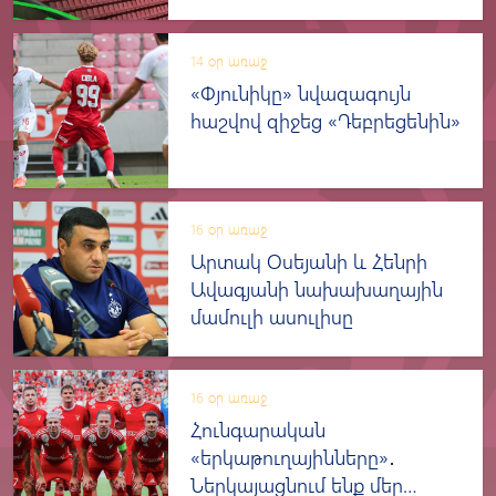
14 օր առաջ
«Փյունիկը» նվազագույն
հաշվով զիջեց «Դեբրեցենին»
16 օր առաջ
Արտակ Օսեյանի և Հենրի
Ավագյանի նախախաղային
մամուլի ասուլիսը
16 օր առաջ
Հունգարական
«երկաթուղայինները»․
Ներկայացնում ենք մեր