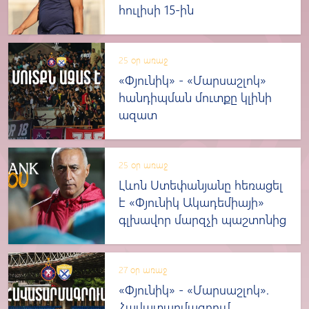
հուլիսի 15-ին
25 օր առաջ
«Փյունիկ» - «Մարսաշլոկ»
հանդիպման մուտքը կլինի
ազատ
25 օր առաջ
Լևոն Ստեփանյանը հեռացել
է «Փյունիկ Ակադեմիայի»
գլխավոր մարզչի պաշտոնից
27 օր առաջ
«Փյունիկ» - «Մարսաշլոկ».
Հավատարմագրում