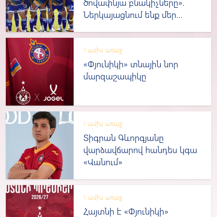
ծովափնյա բնակիչները».
Ներկայացնում ենք մեր
մրցակցին
1 ամիս առաջ
«Փյունիկի» տնային նոր
մարզաշապիկը
1 ամիս առաջ
Տիգրան Գևորգյանը
վարձավճարով հանդես կգա
«Վանում»
1 ամիս առաջ
Հայտնի է «Փյունիկի»