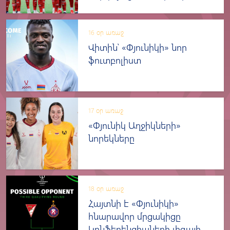
մրցակցին
16 օր առաջ
Վիտին՝ «Փյունիկի» նոր
ֆուտբոլիստ
17 օր առաջ
«Փյունիկ Աղջիկների»
նորեկները
18 օր առաջ
Հայտնի է «Փյունիկի»
հնարավոր մրցակիցը
Կոնֆերենցիաների լիգայի