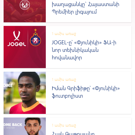
խաղացանկը` Հայաստանի
Պրեմիեր լիգայում
1 ամիս առաջ
JOGEL-ը՝ «Փյունիկի» ՖԱ-ի
նոր տեխնիկական
հովանավոր
1 ամիս առաջ
Իման Գրիֆիթը՝ «Փյունիկի»
ֆուտբոլիստ
1 ամիս առաջ
Հայկ Թաթոսյանը