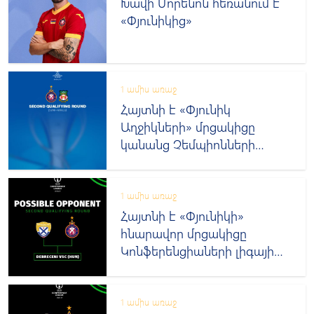
Խավի Մորենոն հեռանում է
«Փյունիկից»
1 ամիս առաջ
Հայտնի է «Փյունիկ
Աղջիկների» մրցակիցը
կանանց Չեմպիոնների
Լիգայի խաղարկությունում
1 ամիս առաջ
Հայտնի է «Փյունիկի»
հնարավոր մրցակիցը
Կոնֆերենցիաների լիգայի
խաղարկության 2-րդ փուլում
1 ամիս առաջ