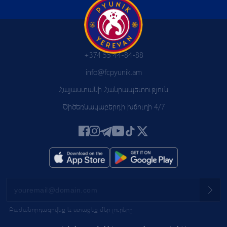
+374 55 44-84-88
info@fcpyunik.am
Հայաստանի Հանրապետություն
Ծիծեռնակաբերդի խճուղի 4/7
Բաժանորդագրվեք և ստացեք մեր լուրերը