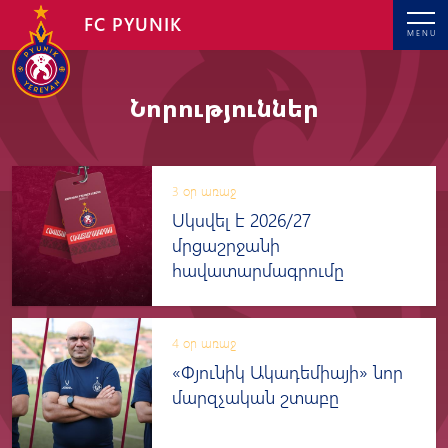
FC PYUNIK
MENU
Նորություններ
3 օր առաջ
Սկսվել է 2026/27
մրցաշրջանի
հավատարմագրումը
4 օր առաջ
«Փյունիկ Ակադեմիայի» նոր
մարզչական շտաբը