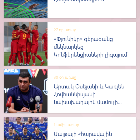
27 օր առաջ
«Փյունիկը» գերազանց
մեկնարկեց
Կոնֆերենցիաների լիգայում
30 օր առաջ
Արտակ Օսեյանի և Կառլեն
Հովհաննիսյանի
նախախաղային մամուլի
ասուլիսը
1 ամիս առաջ
Մալթայի «հարավային