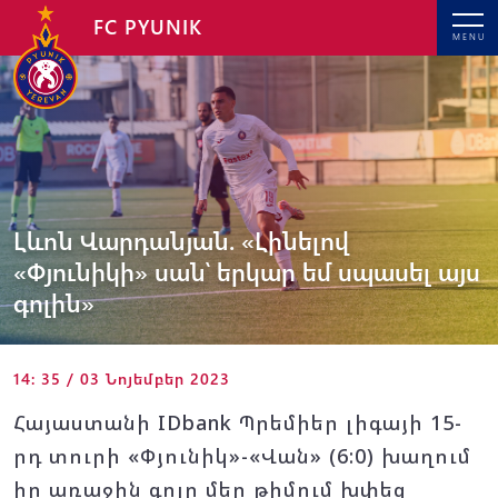
FC PYUNIK
MENU
Լևոն Վարդանյան. «Լինելով
«Փյունիկի» սան՝ երկար եմ սպասել այս
գոլին»
14: 35 / 03 Նոյեմբեր 2023
Հայաստանի IDbank Պրեմիեր լիգայի 15-
րդ տուրի «Փյունիկ»-
«Վան»
(6:0) խաղում
իր առաջին գոլը մեր թիմում խփեց