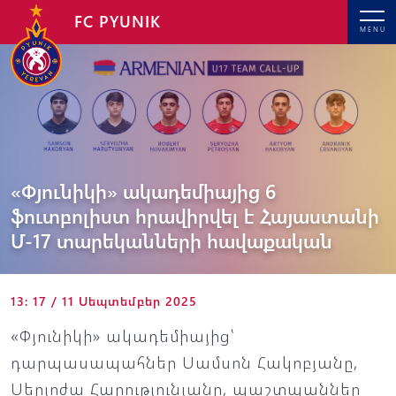
FC PYUNIK
MENU
«Փյունիկի» ակադեմիայից 6
ֆուտբոլիստ հրավիրվել է Հայաստանի
Մ-17 տարեկանների հավաքական
13: 17 / 11 Սեպտեմբեր 2025
«Փյունիկի» ակադեմիայից՝
դարպասապահներ Սամսոն Հակոբյանը,
Սերյոժա Հարությունյանը, պաշտպաններ