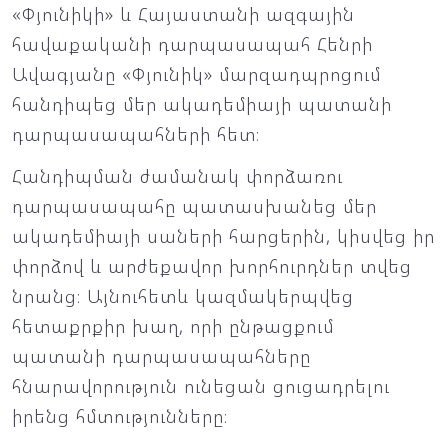
«Փյունիկի» և Հայաստանի ազգային
հավաքականի դարպասապահ Հենրի
Ավագյանը «Փյունիկ» մարզադպրոցում
հանդիպեց մեր ակադեմիայի պատանի
դարպասապահների հետ։
Հանդիպման ժամանակ փորձառու
դարպասապահը պատասխանեց մեր
ակադեմիայի սաների հարցերին, կիսվեց իր
փորձով և արժեքավոր խորհուրդներ տվեց
նրանց։ Այնուհետև կազմակերպվեց
հետաքրքիր խաղ, որի ընթացքում
պատանի դարպասապահները
հնարավորություն ունեցան ցուցադրելու
իրենց հմտությունները։