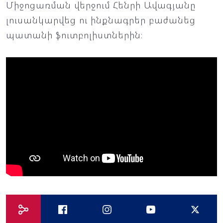
Միջոցառման վերջում Հենրի Ավագյանը
լուսանկարվեց ու ինքնագրեր բաժանեց
պատանի ֆուտբոլիստներին։