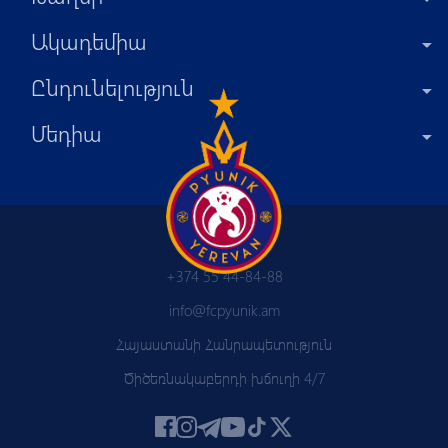
Ակադեմիա
Ընդունելություն
Մեդիա
+374 55 44-84-88
info@fcpyunik.am
Հայաստանի Հանրապետություն
Ծիծեռնակաբերդի խճուղի 4/7