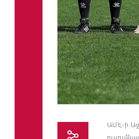
ԱՄԷ-ի Աջ
ուսումն