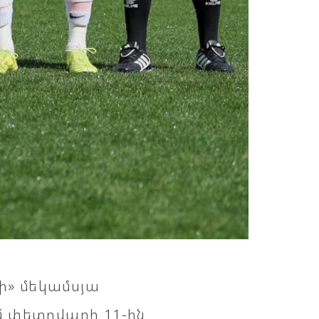
կի» մեկամսյա
մ փետրվարի 11-ին