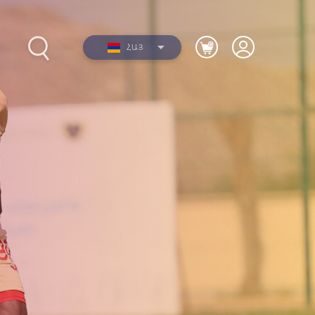
ՀԱՅ
2012-
Լուսանկարներ
երի
Տեսանյութեր