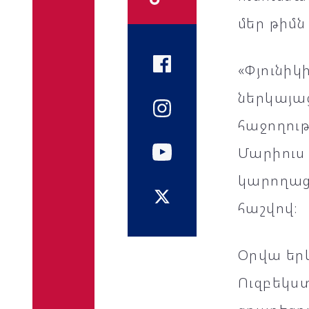
մեր թիմ
«Փյունի
ներկայա
հաջողութ
Մարիուս 
կարողաց
հաշվով։
Օրվա երկ
Ուզբեկստ