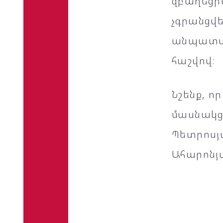
զբաղեցր
չգրանցվե
անպատաս
հաշվով։
Նշենք, ո
մասնակց
Պետրոսյ
Ահարոնյա