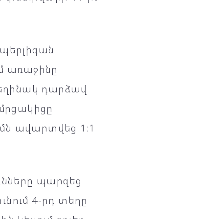
ւպերլիգան
ւմ առաջինը
հեղինակ դարձավ
 մրցակիցը
մն ավարտվեց 1։1
ունները պարզեց
ւնում 4-րդ տեղը