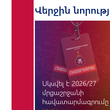
Վերջին նորութ
«Փյունիկի» համար
/27
«հունգարական
պատնեշը» կրկին
րումը
մնաց անանցանելի
7 օր առաջ