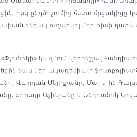
ած Սամարկանդի «Դինամոյի» հետ։ Առաջի
ցին, իսկ ընդմիջումից հետո մրցակիցը 
խան գնդակ ուղարկել մեր թիմի դարպաս
ր «Փյունիկի» կազմում վերոնշյալ հանդիպո
եցին նաև մեր ակադեմիայի ֆուտբոլիստ
անը, Վարդան Մելիքյանը, Մարտին Գալս
նը, Ժիրայր Աշիկյանը և Անդրանիկ Երվ