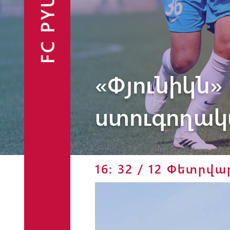
FC PYUNIK
«Փյունիկն
Ֆանշոփ
ստուգողակ
16: 32 / 12 Փետրվա