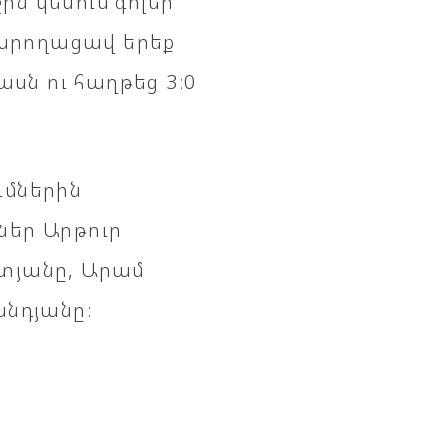
ն կեսում գոլեր
կարողացավ երեք
ն ու հաղթեց 3։0
ւմներին
ներ Արթուր
տյանը, Արամ
անդյանը։