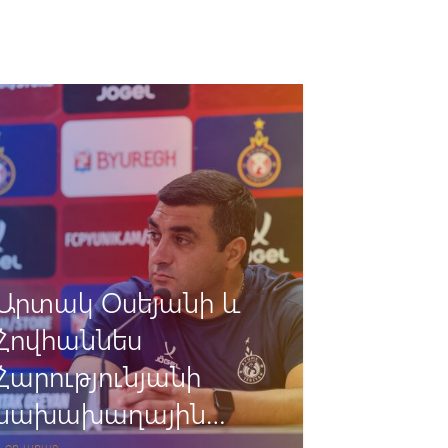
«Փյունիկ» -
«Դեբրեցեն».
Հավատարմագրում
2 օր առաջ