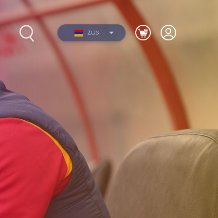
ՀԱՅ
2012-
Լուսանկարներ
երի
Տեսանյութեր