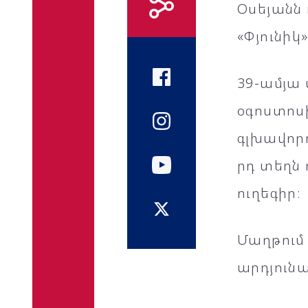
Օսեյանն
«Փյունիկ
39-ամյա 
օգոստոս
գլխավորո
րդ տեղն 
ուղեգիր։
Մաղթում
արդյուն