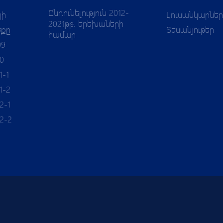
Ընդունելություն 2012-
յի
Լուսանկարներ
2021թթ. երեխաների
ծքը
Տեսանյութեր
համար
09
10
1-1
1-2
2-1
12-2