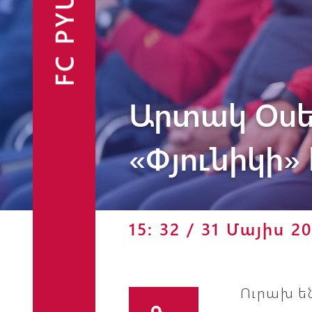
FC PYUNIK
Արտակ Օսե
Ֆանշոփ
«Փյունիկի»
15: 32 / 31 Մայիս 2
Ուրախ են