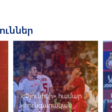
յուններ
Արտակ Օսեյանի և
Հովհաննես