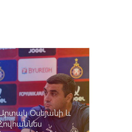
«Փյունիկ» -