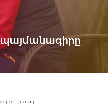
է պայմանագիրը
մարզիչ Արտակ