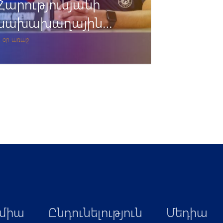
«Դեբրեցեն».
Հավատարմագրում
2 օր առաջ
միա
Ընդունելություն
Մեդիա