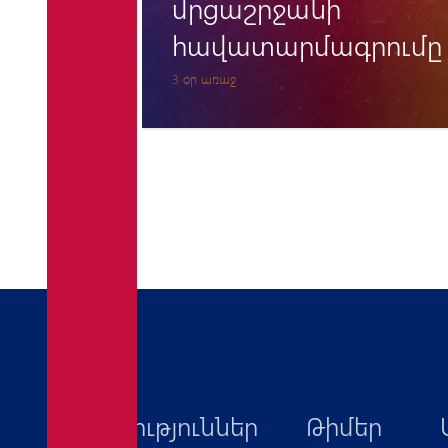
պատնեշը» կրկին
րումը
մնաց անանցանելի
7 օր առաջ
Նորություններ
Թիմեր