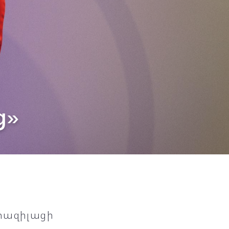
ց»
բրազիլացի