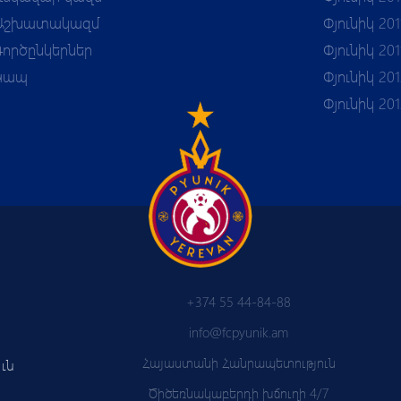
Աշխատակազմ
Փյունիկ 201
Գործընկերներ
Փյունիկ 201
Կապ
Փյունիկ 201
Փյունիկ 20
+374 55 44-84-88
info@fcpyunik.am
Հայաստանի Հանրապետություն
ւն
Ծիծեռնակաբերդի խճուղի 4/7