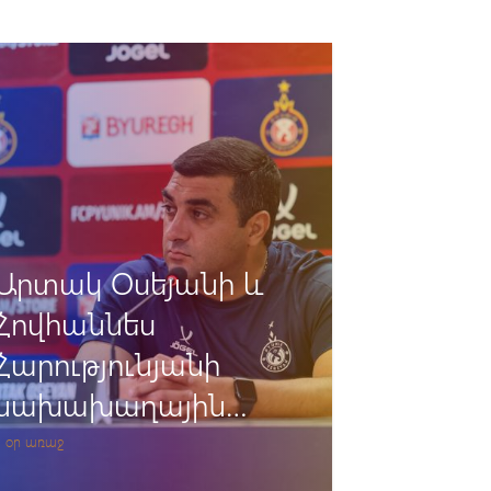
«Փյունիկ» -
«Դեբրեցեն».
Հավատարմագրում
2 օր առաջ