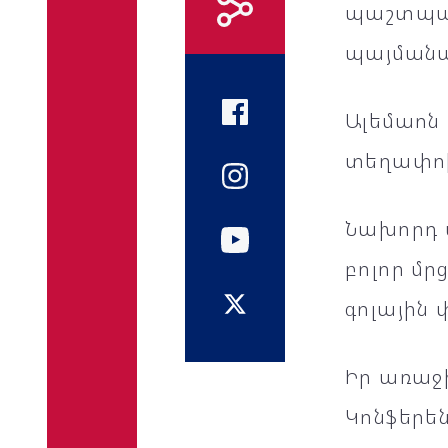
պաշտպան
պայմանա
Ալեմաոն 
տեղափոխ
Նախորդ մ
բոլոր մր
գոլային
Իր առաջի
Կոնֆերե