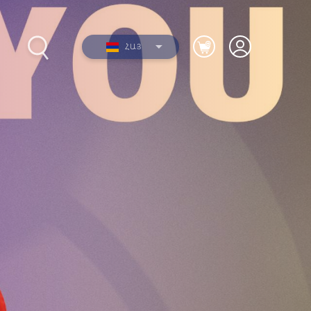
ՀԱՅ
2012-
Լուսանկարներ
երի
Տեսանյութեր