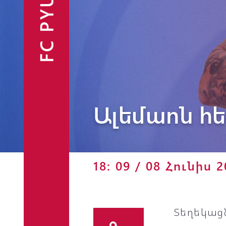
FC PYUNIK
Ֆանշոփ
Ալեմաոն հե
18: 09 / 08 Հունիս 
Տեղեկացն