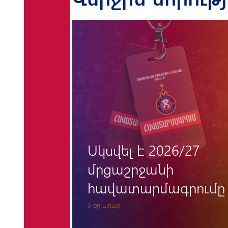
«Փյունիկի» համար
/27
«հունգարական
պատնեշը» կրկին
րումը
մնաց անանցանելի
7 օր առաջ