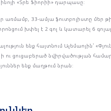
ինոյի «Տրե Ֆիորիի» դարպասը։
ր առմամբ, 33-ամյա ֆուտբոլիստը մեր թի
որոնցում խփել է 2 գոլ և կատարել 6 գոլ
լություն ենք հայտնում Ալեմաոյին՝ «Փյո
ի ու ցուցաբերած նվիրվածության համա
յուններ ենք մաղթում նրան։
յուններ