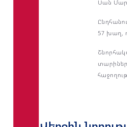
Սան Մար
Ընդհանու
57 խաղ, 
Շնորհակա
տարիներ
հաջողութ
Վերջին նորութ