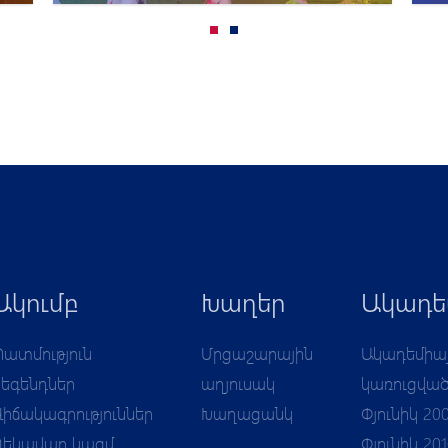
Ակումբ
Խաղեր
Ակադե
Պատմություն
Մրցաշարային
Ակադեմիա
Լեգենդներ
աղյուսակ
կառուցվա
Վիճակագրություններ
Խաղացանկ
Փյունիկ 20
Ղեկավար կազմ
Փյունիկ 20