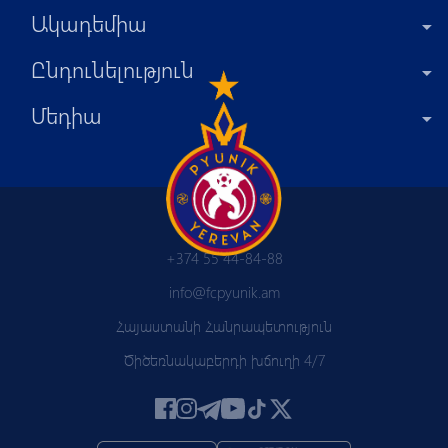
Ակադեմիա
Ընդունելություն
Մեդիա
+374 55 44-84-88
info@fcpyunik.am
Հայաստանի Հանրապետություն
Ծիծեռնակաբերդի խճուղի 4/7