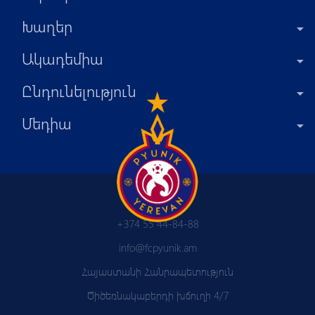
Խաղեր
Ակադեմիա
Ընդունելություն
Մեդիա
+374 55 44-84-88
info@fcpyunik.am
Հայաստանի Հանրապետություն
Ծիծեռնակաբերդի խճուղի 4/7