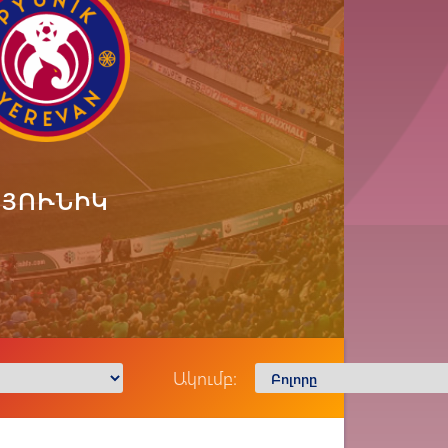
ՓՅՈՒՆԻԿ
Ակումբ: