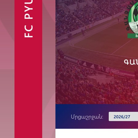
FC PYUNIK
Ֆանշոփ
ԳԱ
Մրցաշրջան: