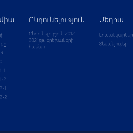
միա
Ընդունելություն
Մեդիա
Ընդունելություն 2012-
յի
Լուսանկարներ
2021թթ. երեխաների
ծքը
Տեսանյութեր
համար
09
10
1-1
1-2
2-1
12-2