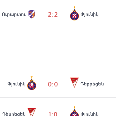
2:2
Ուրարտու
Փյունիկ
0:0
Փյունիկ
Դեբրեցեն
1:0
Դեբրեցեն
Փյունիկ