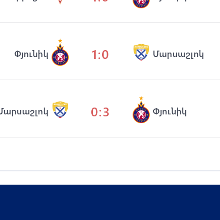
1:0
Փյունիկ
Մարսաշլոկ
0:3
Մարսաշլոկ
Փյունիկ