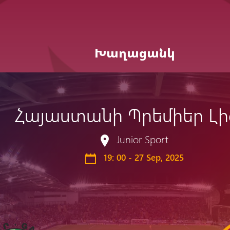
Խաղացանկ
Հայաստանի Պրեմիեր Լ
Ընդունելություն 
աշարային
Ակադեմիայի
2021թթ. երեխան
Junior Sport
ուսակ
կառուցվածքը
համար
ացանկ
Փյունիկ 2009
19: 00 - 27 Sep, 2025
Փյունիկ 2010
Փյունիկ 2011-1
Փյունիկ 2011-2
Փյունիկ 2012-1