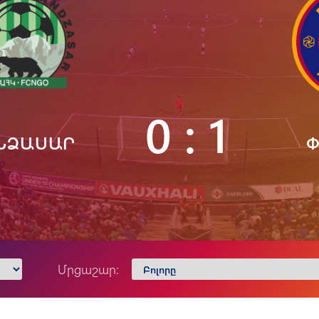
Փյունիկ 2012-2
0 : 1
ՆՁԱՍԱՐ
Մրցաշար: