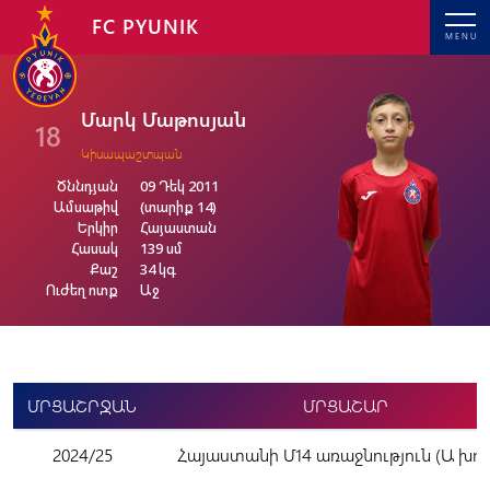
FC PYUNIK
MENU
Մարկ Մաթոսյան
18
Կիսապաշտպան
Ծննդյան
09 Դեկ 2011
Ամսաթիվ
(տարիք 14)
Երկիր
Հայաստան
Հասակ
139 սմ
Քաշ
34 կգ
Ուժեղ ոտք
Աջ
ՄՐՑԱՇՐՋԱՆ
ՄՐՑԱՇԱՐ
2024/25
Հայաստանի Մ14 առաջնություն (Ա խու