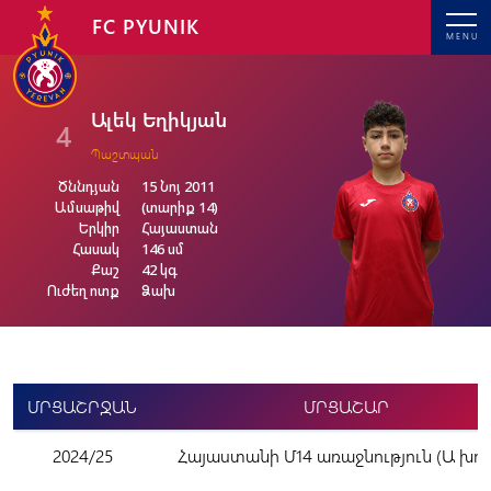
FC PYUNIK
MENU
Ալեկ Եղիկյան
4
Պաշտպան
Ծննդյան
15 Նոյ 2011
Ամսաթիվ
(տարիք 14)
Երկիր
Հայաստան
Հասակ
146 սմ
Քաշ
42 կգ
Ուժեղ ոտք
Ձախ
ՄՐՑԱՇՐՋԱՆ
ՄՐՑԱՇԱՐ
2024/25
Հայաստանի Մ14 առաջնություն (Ա խու