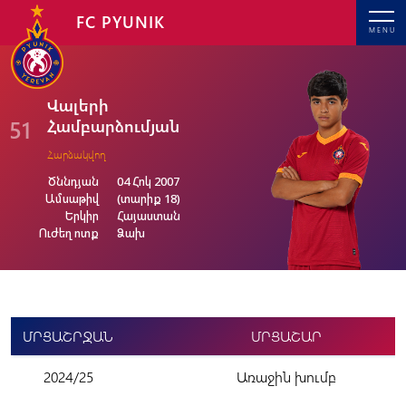
FC PYUNIK
MENU
Վալերի
51
Համբարձումյան
Հարձակվող
Ծննդյան
04 Հոկ 2007
Ամսաթիվ
(տարիք 18)
Երկիր
Հայաստան
Ուժեղ ոտք
Ձախ
ՄՐՑԱՇՐՋԱՆ
ՄՐՑԱՇԱՐ
2024/25
Առաջին խումբ