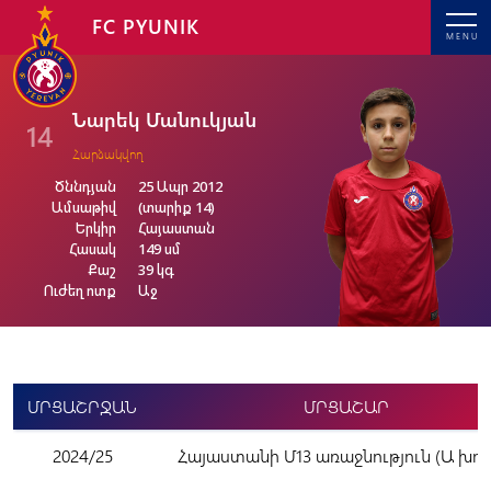
FC PYUNIK
MENU
Նարեկ Մանուկյան
14
Հարձակվող
Ծննդյան
25 Ապր 2012
Ամսաթիվ
(տարիք 14)
Երկիր
Հայաստան
Հասակ
149 սմ
Քաշ
39 կգ
Ուժեղ ոտք
Աջ
ՄՐՑԱՇՐՋԱՆ
ՄՐՑԱՇԱՐ
2024/25
Հայաստանի Մ13 առաջնություն (Ա խու