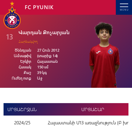
FC PYUNIK
MENU
Վարդան Քոչարյան
13
Հարձակվող
Ծննդյան
27 Հուն 2012
Ամսաթիվ
(տարիք 14)
Երկիր
Հայաստան
Հասակ
150 սմ
Քաշ
39 կգ
Ուժեղ ոտք
Աջ
ՄՐՑԱՇՐՋԱՆ
ՄՐՑԱՇԱՐ
2024/25
Հայաստանի Մ13 առաջնություն (Բ խու