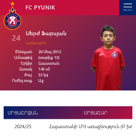
FC PYUNIK
MENU
Սերժ Ֆարսյան
24
Հարձակվող
Ծննդյան
20 Սեպ 2012
Ամսաթիվ
(տարիք 13)
Երկիր
Հայաստան
Հասակ
143 սմ
Քաշ
33 կգ
Ուժեղ ոտք
Աջ
ՄՐՑԱՇՐՋԱՆ
ՄՐՑԱՇԱՐ
2024/25
Հայաստանի Մ13 առաջնություն (Բ խու