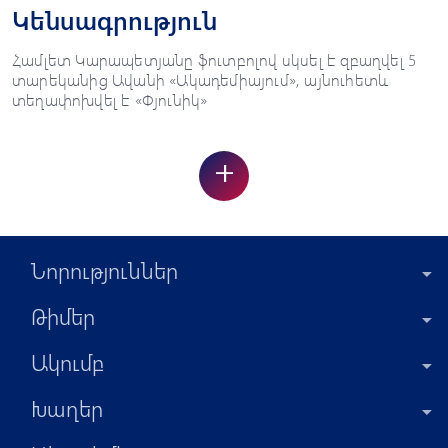
Կենսագրություն
Համլետ Կարապետյանը ֆուտբոլով սկսել է զբաղվել 5
տարեկանից Ավանի «Ակադեմիայում», այնուհետև
տեղափոխվել է «Փյունիկ»
+
Նորություններ
Թիմեր
Ակումբ
Խաղեր