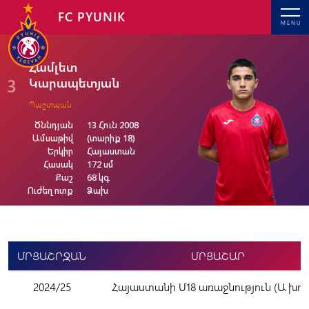
FC PYUNIK
MENU
Համլետ
3
Կարապետյան
Պաշտպան
Ծննդյան
13 Հուն 2008
Ամսաթիվ
(տարիք 18)
Երկիր
Հայաստան
Հասակ
172 սմ
Քաշ
68 կգ
Ուժեղ ոտք
Ձախ
ՄՐՑԱՇՐՋԱՆ
ՄՐՑԱՇԱՐ
2024/25
Հայաստանի Մ18 առաջնություն (Ա խու