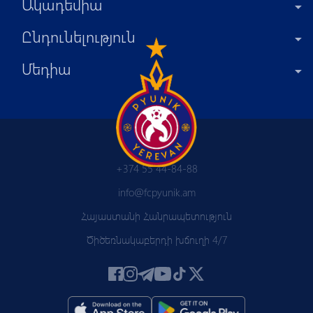
Ակադեմիա
Ընդունելություն
Մեդիա
+374 55 44-84-88
info@fcpyunik.am
Հայաստանի Հանրապետություն
Ծիծեռնակաբերդի խճուղի 4/7