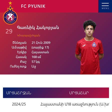
FC PYUNIK
MENU
Գառնիկ Հակոբյան
29
Կիսապաշտպան
Ծննդյան
21 Հուն 2009
Ամսաթիվ
(տարիք 17)
Երկիր
Հայաստան
Հասակ
168 սմ
Քաշ
57 կգ
Ուժեղ ոտք
Աջ
ՄՐՑԱՇՐՋԱՆ
ՄՐՑԱՇԱՐ
2024/25
Հայաստանի Մ18 առաջնություն (Ա խու