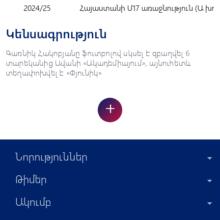
2024/25
Հայաստանի Մ17 առաջնություն (Ա խու
Կենսագրություն
Գառնիկ Հակոբյանը ֆուտբոլով սկսել է զբաղվել 6
տարեկանից Ավանի «Ակադեմիայում», այնուհետև
տեղափոխվել է «Փյունիկ»
+
Նորություններ
Թիմեր
Ակումբ