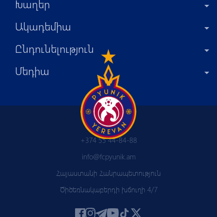
Խաղեր
Ակադեմիա
Ընդունելություն
Մեդիա
+374 55 44-84-88
info@fcpyunik.am
Հայաստանի Հանրապետություն
Ծիծեռնակաբերդի խճուղի 4/7