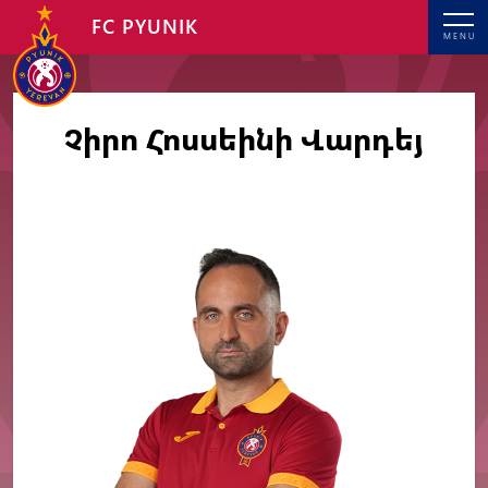
FC PYUNIK
MENU
Չիրո Հոսսեինի Վարդեյ