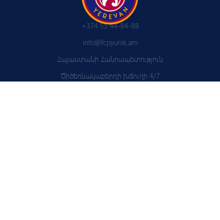
+374 55 44-84-88
info@fcpyunik.am
Հայաստանի Հանրապետություն
Ծիծեռնակաբերդի խճուղի 4/7
Բաժանորդագրվեք և ստացեք մեր լուրերը
Օգտագործման պայմանները
Դառնալ գործընկեր
Գաղտնիության քաղաքականություն