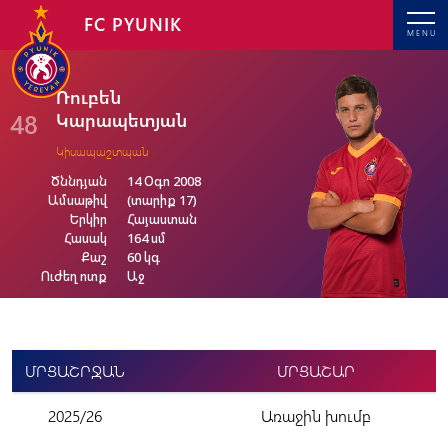
FC PYUNIK
MENU
Ռուբեն
48
Կարապետյան
Կիսապաշտպան
Ծննդյան
14 Օգո 2008
Ամսաթիվ
(տարիք 17)
Երկիր
Հայաստան
Հասակ
164 սմ
Քաշ
60 կգ
Ուժեղ ոտք
Աջ
ՄՐՑԱՇՐՋԱՆ
ՄՐՑԱՇԱՐ
2025/26
Առաջին խումբ