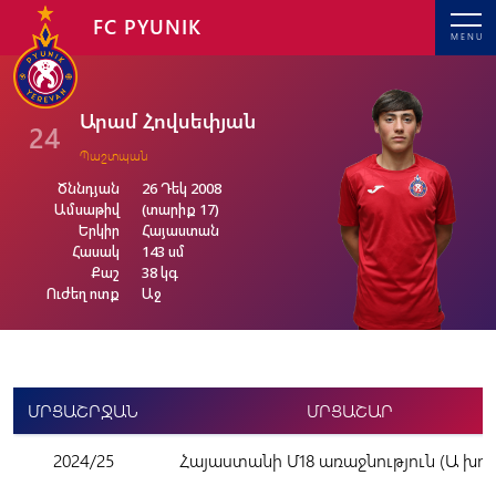
FC PYUNIK
MENU
Արամ Հովսեփյան
24
Պաշտպան
Ծննդյան
26 Դեկ 2008
Ամսաթիվ
(տարիք 17)
Երկիր
Հայաստան
Հասակ
143 սմ
Քաշ
38 կգ
Ուժեղ ոտք
Աջ
ՄՐՑԱՇՐՋԱՆ
ՄՐՑԱՇԱՐ
2024/25
Հայաստանի Մ18 առաջնություն (Ա խու