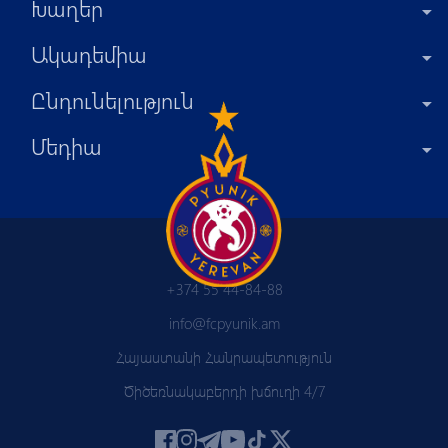
Խաղեր
Ակադեմիա
Ընդունելություն
Մեդիա
+374 55 44-84-88
info@fcpyunik.am
Հայաստանի Հանրապետություն
Ծիծեռնակաբերդի խճուղի 4/7