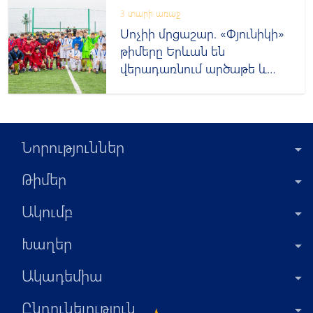
3 տարի առաջ
Սոչիի մրցաշար. «Փյունիկի»
թիմերը Երևան են
վերադառնում արծաթե և
բրոնզե մեդալներով
Նորություններ
Թիմեր
Ակումբ
Խաղեր
Ակադեմիա
Ընդունելություն