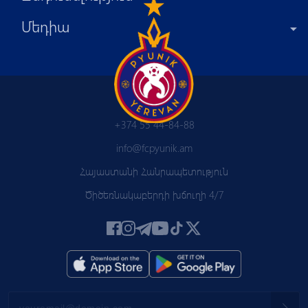
Մեդիա
+374 55 44-84-88
info@fcpyunik.am
Հայաստանի Հանրապետություն
Ծիծեռնակաբերդի խճուղի 4/7