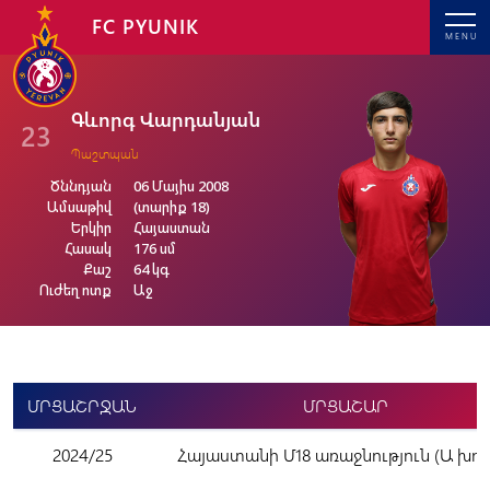
FC PYUNIK
MENU
Գևորգ Վարդանյան
23
Պաշտպան
Ծննդյան
06 Մայիս 2008
Ամսաթիվ
(տարիք 18)
Երկիր
Հայաստան
Հասակ
176 սմ
Քաշ
64 կգ
Ուժեղ ոտք
Աջ
ՄՐՑԱՇՐՋԱՆ
ՄՐՑԱՇԱՐ
2024/25
Հայաստանի Մ18 առաջնություն (Ա խու