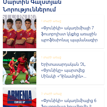
Մարտին Գալստյան
Նորություններում
1 տարի առաջ
«Փյունիկի» ակադեմիայի 7
ֆուտբոլիստ կնքեց առաջին
պրոֆեսիոնալ պայմանագիր
1 տարի առաջ
Երիտասարդական ՉԼ.
«Փյունիկը» պարտվեց
Մինսկի «Դինամոյին»
առաջին խաղում
3 տարի առաջ
«Փյունիկի» ակադեմիայից 6
ֆուտբոլիստ հրավիրվել է