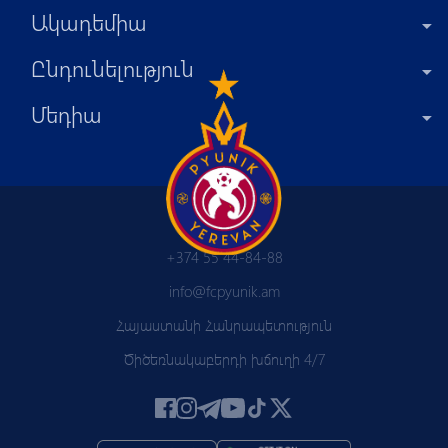
Ակադեմիա
Ընդունելություն
Մեդիա
+374 55 44-84-88
info@fcpyunik.am
Հայաստանի Հանրապետություն
Ծիծեռնակաբերդի խճուղի 4/7