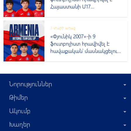
Հայաստանի Մ17
հավաքական
3 տարի առաջ
«Փյունիկ 2007»-ի 9
ֆուտբոլիստ հրավիվել է
հավաքական՝ մասնակցելու
ՈւԵՖԱ-ի մրցաշարի
Նորություններ
Թիմեր
Ակումբ
Խաղեր