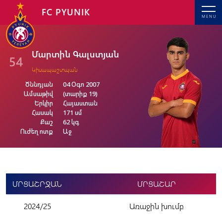
FC PYUNIK
MENU
Մարտին Գալստյան
54
Կիսապաշտպան
Ծննդյան
04 Օգո 2007
Ամսաթիվ
(տարիք 19)
Երկիր
Հայաստան
Հասակ
171 սմ
Քաշ
62 կգ
Ուժեղ ոտք
Աջ
ՄՐՑԱՇՐՋԱՆ
ՄՐՑԱՇԱՐ
2024/25
Առաջին խումբ