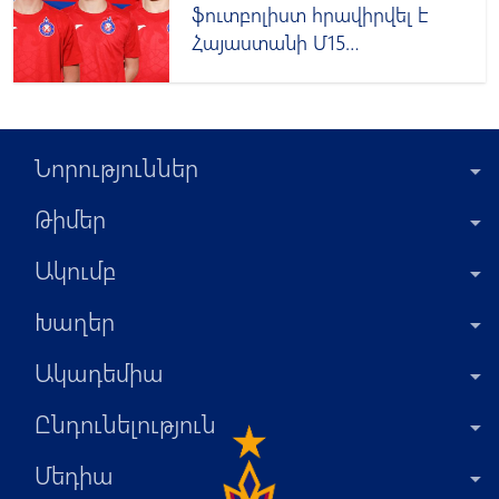
ֆուտբոլիստ հրավիրվել է
Հայաստանի Մ15
հավաքական
Նորություններ
Թիմեր
Ակումբ
Խաղեր
Ակադեմիա
Ընդունելություն
Մեդիա