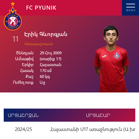
FC PYUNIK
MENU
Էրիկ Գևորգյան
11
Կիսապաշտպան
Ծննդյան
29 Հուլ 2009
Ամսաթիվ
(տարիք 17)
Երկիր
Հայաստան
Հասակ
170 սմ
Քաշ
60 կգ
Ուժեղ ոտք
Աջ
ՄՐՑԱՇՐՋԱՆ
ՄՐՑԱՇԱՐ
2024/25
Հայաստանի Մ17 առաջնություն (Ա խու