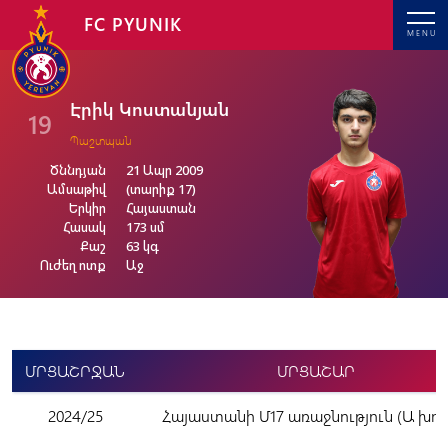
FC PYUNIK
MENU
Էրիկ Կոստանյան
19
Պաշտպան
Ծննդյան
21 Ապր 2009
Ամսաթիվ
(տարիք 17)
Երկիր
Հայաստան
Հասակ
173 սմ
Քաշ
63 կգ
Ուժեղ ոտք
Աջ
ՄՐՑԱՇՐՋԱՆ
ՄՐՑԱՇԱՐ
2024/25
Հայաստանի Մ17 առաջնություն (Ա խու