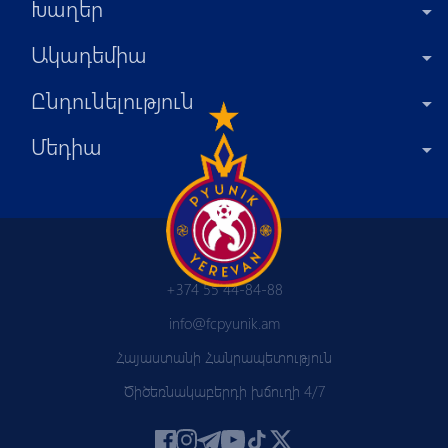
Խաղեր
Ակադեմիա
Ընդունելություն
Մեդիա
+374 55 44-84-88
info@fcpyunik.am
Հայաստանի Հանրապետություն
Ծիծեռնակաբերդի խճուղի 4/7