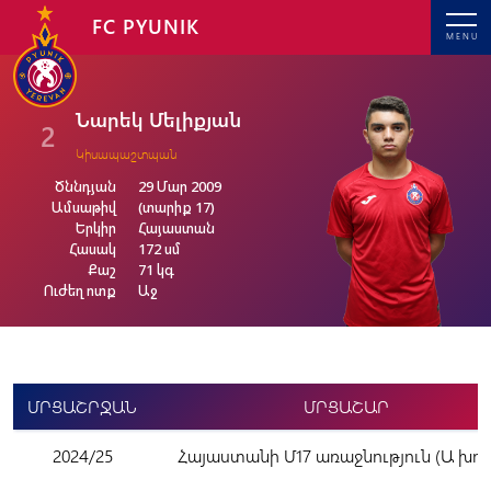
FC PYUNIK
MENU
Նարեկ Մելիքյան
2
Կիսապաշտպան
Ծննդյան
29 Մար 2009
Ամսաթիվ
(տարիք 17)
Երկիր
Հայաստան
Հասակ
172 սմ
Քաշ
71 կգ
Ուժեղ ոտք
Աջ
ՄՐՑԱՇՐՋԱՆ
ՄՐՑԱՇԱՐ
2024/25
Հայաստանի Մ17 առաջնություն (Ա խու