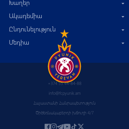
Խաղեր
Ակադեմիա
Ընդունելություն
Մեդիա
+374 55 44-84-88
info@fcpyunik.am
Հայաստանի Հանրապետություն
Ծիծեռնակաբերդի խճուղի 4/7