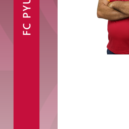
FC PYUNIK
Ֆանշոփ