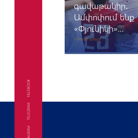
գավաթակիր․
Ամփոփում ենք
«Փյունիկի»
ակադեմիայի թի
3 տարի առաջ
մրցաշրջանը
FACEBOOK
TELEGRAM
INSTAGRAM