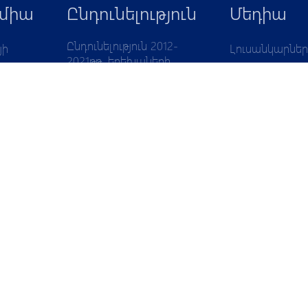
IK
միա
Ընդունելություն
Մեդիա
Ընդունելություն 2012-
յի
Լուսանկարներ
2021թթ. երեխաների
ծքը
Տեսանյութեր
համար
09
10
1-1
1-2
2-1
12-2