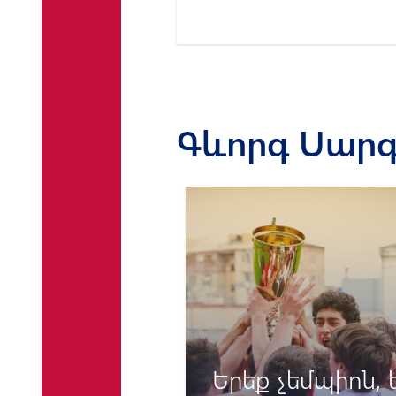
Գևորգ Սարգ
Երեք չեմպիոն, 