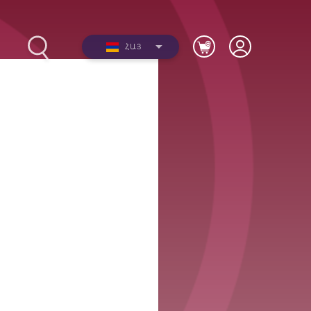
ՀԱՅ
2012-
Լուսանկարներ
երի
Տեսանյութեր