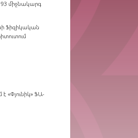
 N93 միջնակարգ
անի Ֆիզիկական
իտուտում
 է «Փյունիկ» ՖԱ-