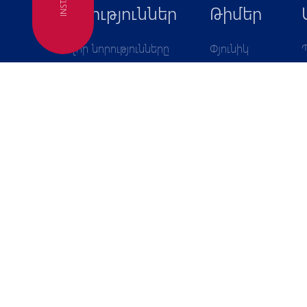
FC
Նորություններ
Թիմեր
Բոլոր նորությունները
Փյունիկ
Առաջին թիմ
Փյունիկ
Երկրորդ թիմ
Ակադեմիա
Ակադեմիայի լուրերը
Փյունիկ
Հարցազրույցներ
Աղջիկներ
Ակադեմիա
Հաշվետվություններ
Հայտարարություններ