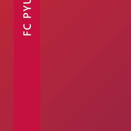
FC PYUNIK
Ֆանշոփ