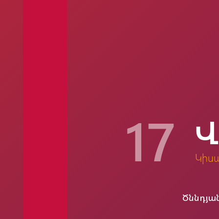
17
Վ
Կիս
Ծննդյա