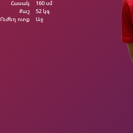
Հասակ
160 սմ
Քաշ
52 կգ
Ուժեղ ոտք
Աջ