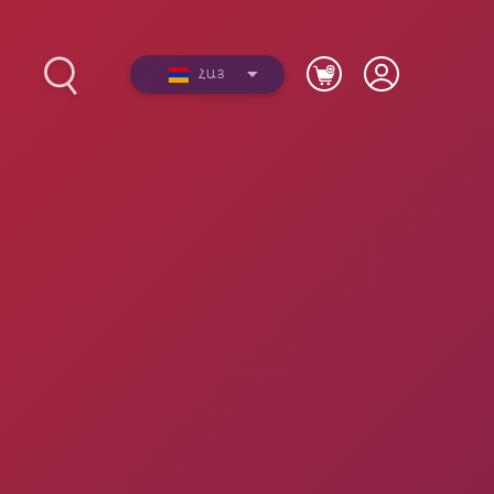
ՀԱՅ
2012-
Լուսանկարներ
երի
Տեսանյութեր