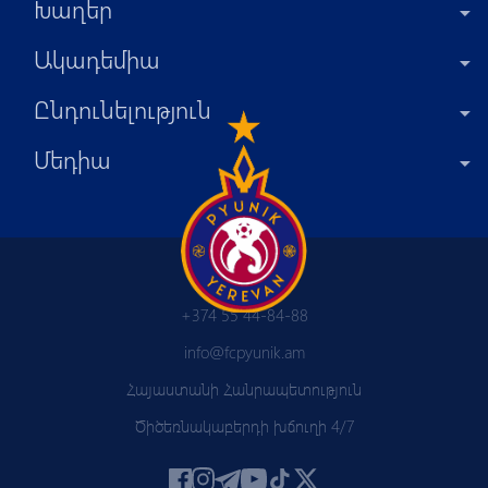
Խաղեր
Ակադեմիա
Ընդունելություն
Մեդիա
+374 55 44-84-88
info@fcpyunik.am
Հայաստանի Հանրապետություն
Ծիծեռնակաբերդի խճուղի 4/7