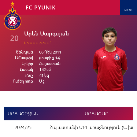
FC PYUNIK
MENU
Արեն Սարգսյան
20
Կիսապաշտպան
Ծննդյան
06 Դեկ 2011
Ամսաթիվ
(տարիք 14)
Երկիր
Հայաստան
Հասակ
142 սմ
Քաշ
41 կգ
Ուժեղ ոտք
Աջ
ՄՐՑԱՇՐՋԱՆ
ՄՐՑԱՇԱՐ
2024/25
Հայաստանի Մ14 առաջնություն (Ա խու