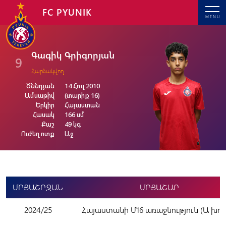
FC PYUNIK
MENU
Գագիկ Գրիգորյան
9
Հարձակվող
Ծննդյան
14 Հուլ 2010
Ամսաթիվ
(տարիք 16)
Երկիր
Հայաստան
Հասակ
166 սմ
Քաշ
49 կգ
Ուժեղ ոտք
Աջ
ՄՐՑԱՇՐՋԱՆ
ՄՐՑԱՇԱՐ
2024/25
Հայաստանի Մ16 առաջնություն (Ա խու