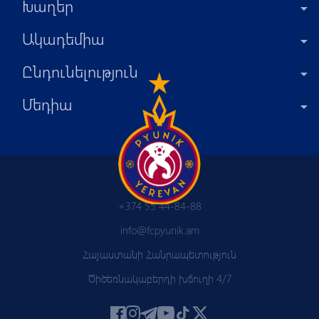
Խաղեր
Ակադեմիա
Ընդունելություն
Մեդիա
+374 55 44-84-88
info@fcpyunik.am
Հայաստանի Հանրապետություն
Ծիծեռնակաբերդի խճուղի 4/7