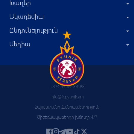
Խաղեր
Ակադեմիա
Ընդունելություն
Մեդիա
+374 55 44-84-88
info@fcpyunik.am
Հայաստանի Հանրապետություն
Ծիծեռնակաբերդի խճուղի 4/7