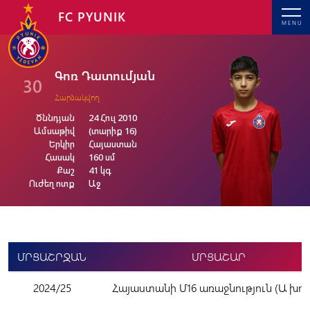
FC PYUNIK
MENU
Գոռ Դատումյան
30
Հարձակվող
Ծննդյան
24 Հուլ 2010
Ամսաթիվ
(տարիք 16)
Երկիր
Հայաստան
Հասակ
160 սմ
Քաշ
41 կգ
Ուժեղ ոտք
Աջ
ՄՐՑԱՇՐՋԱՆ
ՄՐՑԱՇԱՐ
2024/25
Հայաստանի Մ16 առաջնություն (Ա խու