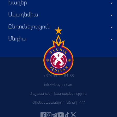
Խաղեր
Ակադեմիա
Ընդունելություն
Մեդիա
+374 55 44-84-88
info@fcpyunik.am
Հայաստանի Հանրապետություն
Ծիծեռնակաբերդի խճուղի 4/7