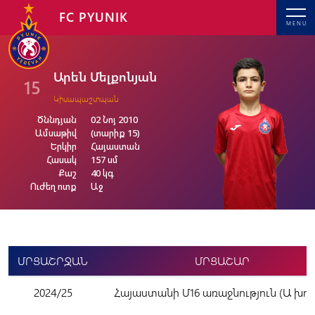
FC PYUNIK
MENU
Արեն Մելքոնյան
15
Կիսապաշտպան
Ծննդյան
02 Նոյ 2010
Ամսաթիվ
(տարիք 15)
Երկիր
Հայաստան
Հասակ
157 սմ
Քաշ
40 կգ
Ուժեղ ոտք
Աջ
ՄՐՑԱՇՐՋԱՆ
ՄՐՑԱՇԱՐ
2024/25
Հայաստանի Մ16 առաջնություն (Ա խու