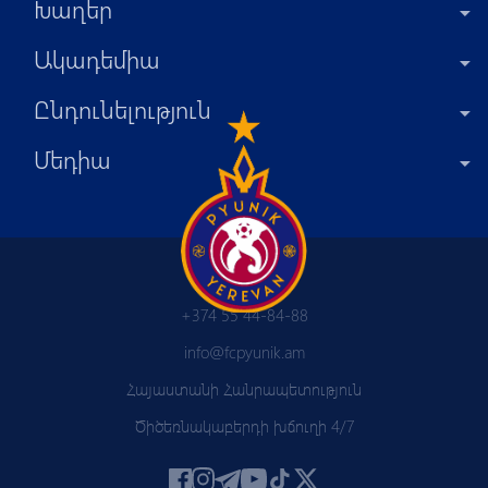
Խաղեր
Ակադեմիա
Ընդունելություն
Մեդիա
+374 55 44-84-88
info@fcpyunik.am
Հայաստանի Հանրապետություն
Ծիծեռնակաբերդի խճուղի 4/7