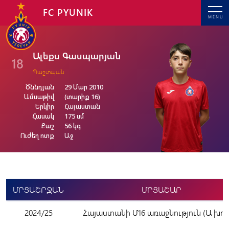
FC PYUNIK
MENU
Ալեքս Գասպարյան
18
Պաշտպան
Ծննդյան
29 Մար 2010
Ամսաթիվ
(տարիք 16)
Երկիր
Հայաստան
Հասակ
175 սմ
Քաշ
56 կգ
Ուժեղ ոտք
Աջ
ՄՐՑԱՇՐՋԱՆ
ՄՐՑԱՇԱՐ
2024/25
Հայաստանի Մ16 առաջնություն (Ա խու