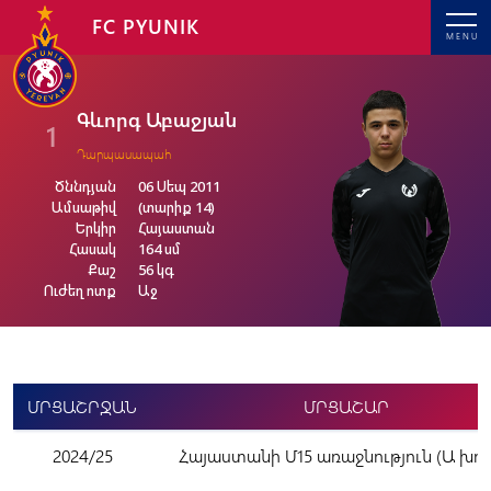
FC PYUNIK
MENU
Գևորգ Աբաջյան
1
Դարպասապահ
Ծննդյան
06 Սեպ 2011
Ամսաթիվ
(տարիք 14)
Երկիր
Հայաստան
Հասակ
164 սմ
Քաշ
56 կգ
Ուժեղ ոտք
Աջ
ՄՐՑԱՇՐՋԱՆ
ՄՐՑԱՇԱՐ
2024/25
Հայաստանի Մ15 առաջնություն (Ա խու