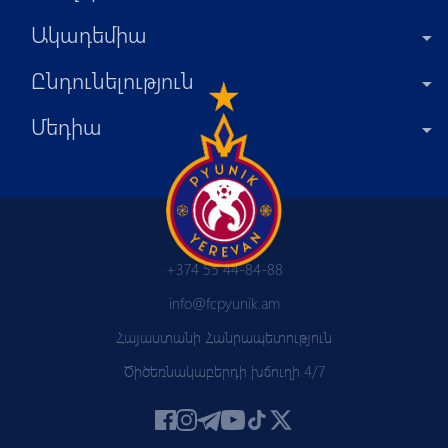
Ակադեմիա
Ընդունելություն
Մեդիա
+374 55 44-84-88
info@fcpyunik.am
Հայաստանի Հանրապետություն
Ծիծեռնակաբերդի խճուղի 4/7