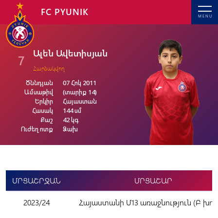
FC PYUNIK
MENU
Ալեն Ավետիսյան
7
Հարձակվող
Ծննդյան
07 Հոկ 2011
Ամսաթիվ
(տարիք 14)
Երկիր
Հայաստան
Հասակ
144 սմ
Քաշ
42 կգ
Ուժեղ ոտք
Ձախ
ՄՐՑԱՇՐՋԱՆ
ՄՐՑԱՇԱՐ
2023/24
Հայաստանի Մ13 առաջնություն (Բ խու