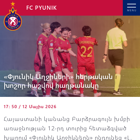
FC PYUNIK
MENU
«Փյունիկ Աղջիների» հերթական
խոշոր հաշվով հաղթանակը
17: 50 / 12 Մայիս 2026
Հայաստանի կանանց Բարձրագույն խմբի
առաջնության 12-րդ տուրից հետաձգված
խաղում «Փյունիկ Աղջիկներն» ընդունեց «Լ․