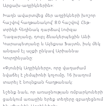
Արցախ-աղջիկներին»։
Խաղն ավարտվեց մեր աղջիկների խոշոր
հաշվով հաղթանակով՝ 8։0 հաշվով։ Հեթ-
տրիկի հեղինակ դարձավ Լուիզա
Ղազարյանը, դուբլ ձևակերպեցին Անի
Կարապետյանը և Ալեքսա Ֆայտն, իսկ մեկ
անգամ էլ աչքի ընկավ Արիաննա
Կուրղինյանը։
«Փյունիկ Աղջիկները», որը վաղաժամ
նվաճել է չեմպիոնի կոչումը, 16 խաղում
տարել է նույնքան հաղթանակ։
Նշենք նաև, որ առաջնության ռմբարկուների
ցանկում առաջին երեք տեղերը զբաղեցնում