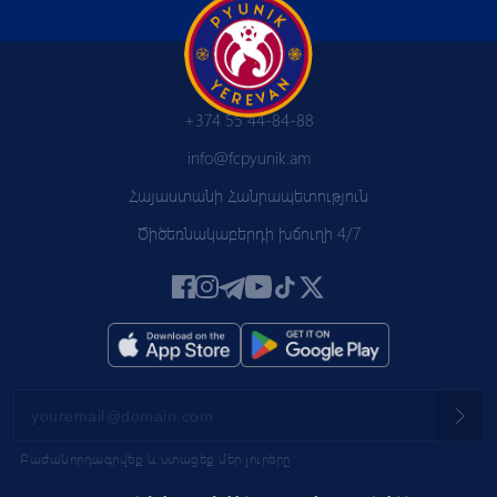
+374 55 44-84-88
info@fcpyunik.am
Հայաստանի Հանրապետություն
Ծիծեռնակաբերդի խճուղի 4/7
Բաժանորդագրվեք և ստացեք մեր լուրերը