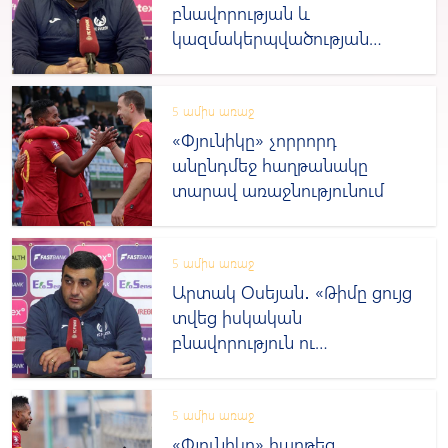
բնավորության և
կազմակերպվածության
հաշվին հաղթանակ
տարանք»
5 ամիս առաջ
«Փյունիկը» չորրորդ
անընդմեջ հաղթանակը
տարավ առաջնությունում
5 ամիս առաջ
Արտակ Օսեյան․ «Թիմը ցույց
տվեց իսկական
բնավորություն ու
մարտական ոգի»
5 ամիս առաջ
«Փյունիկը» հաղթեց