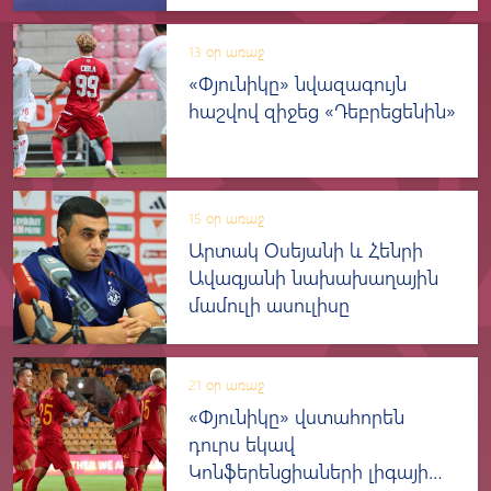
13 օր առաջ
«Փյունիկը» նվազագույն
հաշվով զիջեց «Դեբրեցենին»
15 օր առաջ
Արտակ Օսեյանի և Հենրի
Ավագյանի նախախաղային
մամուլի ասուլիսը
21 օր առաջ
«Փյունիկը» վստահորեն
դուրս եկավ
Կոնֆերենցիաների լիգայի