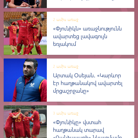
ասուլիսը
2 ամիս առաջ
«Փյունիկն» առաջնությունն
ավարտեց լավագույն
եռյակում
2 ամիս առաջ
Արտակ Օսեյան․ «Կարևոր
էր հաղթանակով ավարտել
մրցաշրջանը»
3 ամիս առաջ
«Փյունիկը» վստահ
հաղթանակ տարավ
«Գանձասարի» նկատմամբ