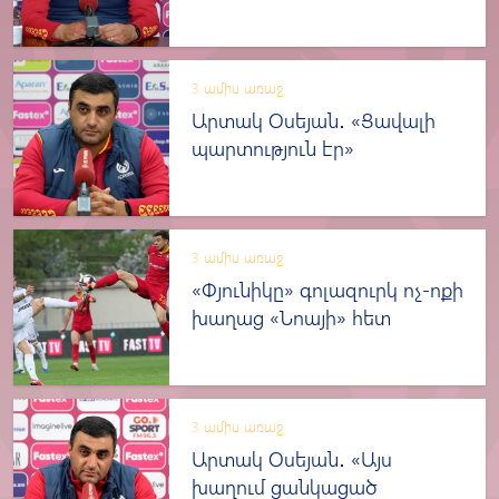
3 ամիս առաջ
Արտակ Օսեյան․ «Ցավալի
պարտություն էր»
3 ամիս առաջ
«Փյունիկը» գոլազուրկ ոչ-ոքի
խաղաց «Նոայի» հետ
3 ամիս առաջ
Արտակ Օսեյան․ «Այս
խաղում ցանկացած