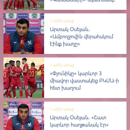
3 ամիս առաջ
Արտակ Օսեյան․
«Ամբողջովին վերահսկում
էինք խաղը»
3 ամիս առաջ
«Փյունիկը» կարևոր 3
միավոր վաստակեց ԲԿՄԱ-ի
հետ խաղում
3 ամիս առաջ
Արտակ Օսեյան․ «Շատ
կարևոր հաղթանակ էր»