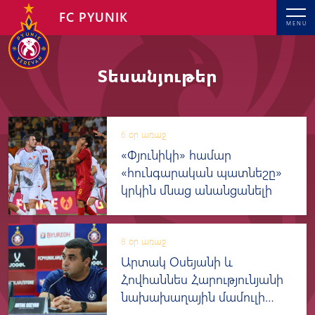
FC PYUNIK
MENU
Տեսանյութեր
6 օր առաջ
«Փյունիկի» համար
«հունգարական պատնեշը»
կրկին մնաց անանցանելի
8 օր առաջ
Արտակ Օսեյանի և
Հովհաննես Հարությունյանի
նախախաղային մամուլի
ասուլիսը