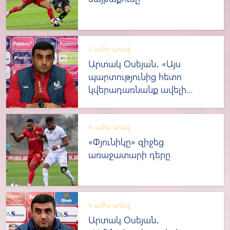
4 ամիս առաջ
Արտակ Օսեյան․ «Այս
պարտությունից հետո
կվերադառնանք ավելի
ուժեղ»
4 ամիս առաջ
«Փյունիկը» զիջեց
առաջատարի դերը
4 ամիս առաջ
Արտակ Օսեյան․