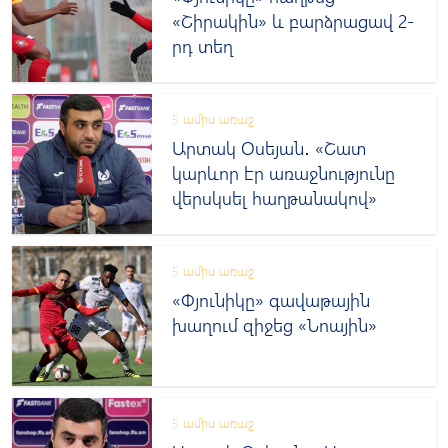
«Շիրակին» և բարձրացավ 2-
րդ տեղ
5 ամիս առաջ
Արտակ Օսեյան․ «Շատ
կարևոր էր առաջնությունը
վերսկսել հաղթանակով»
5 ամիս առաջ
«Փյունիկը» գավաթային
խաղում զիջեց «Նոային»
5 ամիս առաջ