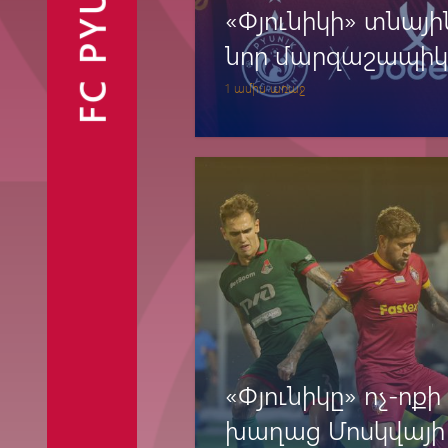
FC PYUNIK
«Փյունիկի» տնայի
նոր մարզաշապիկ
1 ամիս առաջ
Ֆանշոփ
«Փյունիկը» ոչ-ոքի
խաղաց Մոսկվայի