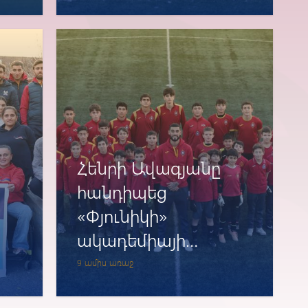
Հենրի Ավագյանը
հանդիպեց
«Փյունիկի»
ակադեմիայի
պատանի
9 ամիս առաջ
դարպասապահների