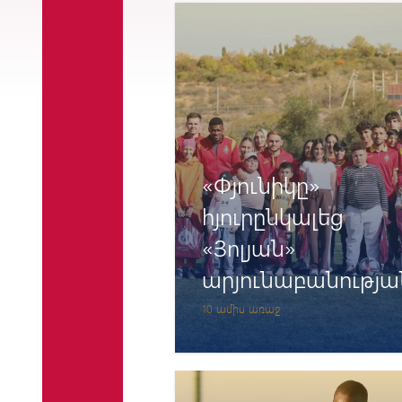
մարզիկների հետ
«Փյունիկը»
հյուրընկալեց
«Յոլյան»
արյունաբանությա
և
10 ամիս առաջ
ուռուցքաբանությ
կենտրոնում