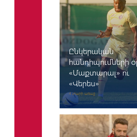
բուժված և բուժու
ստացող
երեխաներին
Ընկերական
հանդիպումների օ
«Մաքտարալ» ու
«Վերես»
4 տարի առաջ