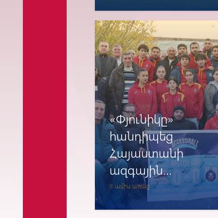
«Փյունիկը»
հանդիպեց
Հայաստանի
ազգային
պարալիմպիկ
8 ամիս առաջ
կոմիտեի