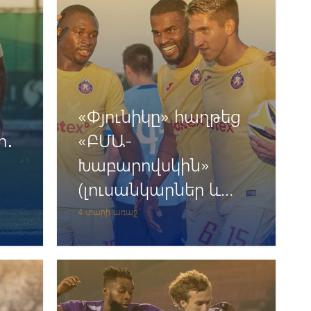
մ
«Փյունիկը» հաղթեց
ր․
«ԲՄԱ-
Խաբարովսկին»
(լուսանկարներ և
տեսանյութ)
4 տարի առաջ