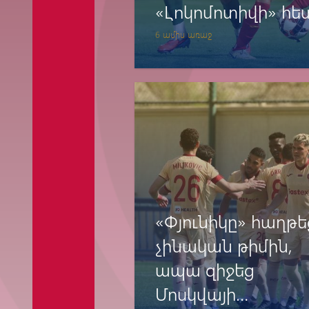
«Լոկոմոտիվի» հե
6 ամիս առաջ
«Փյունիկը» հաղթե
չինական թիմին,
ապա զիջեց
Մոսկվայի