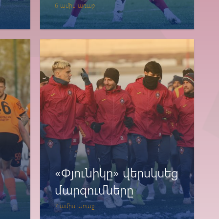
6 ամիս առաջ
«Փյունիկը» վերսկսեց
մարզումները
7 ամիս առաջ