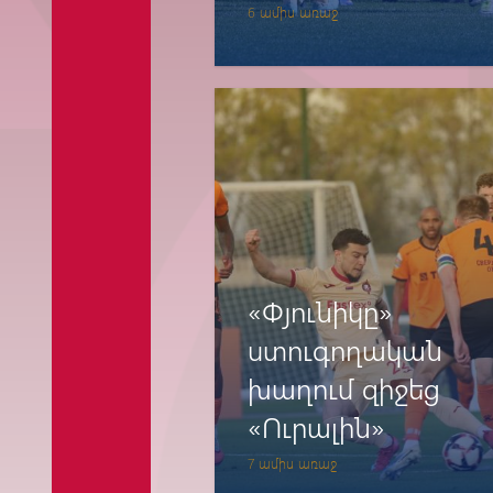
«Սպարտակին»
6 ամիս առաջ
«Փյունիկը»
ստուգողական
խաղում զիջեց
«Ուրալին»
7 ամիս առաջ