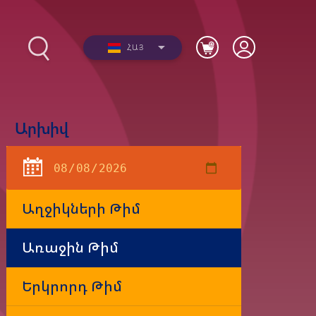
ՀԱՅ
Արխիվ
2012-
Լուսանկարներ
երի
Տեսանյութեր
Աղջիկների Թիմ
Առաջին Թիմ
Երկրորդ Թիմ